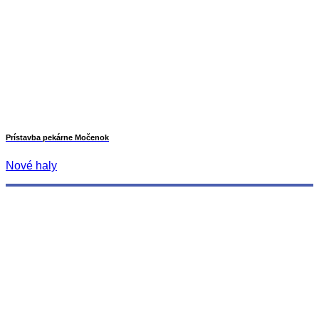
Prístavba pekárne Močenok
Nové haly