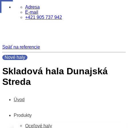
Skip
Adresa
to
E-mail
content
+421 905 737 942
Späť na referencie
Nové haly
Skladová hala Dunajská
Streda
Úvod
Produkty
Oceľové haly