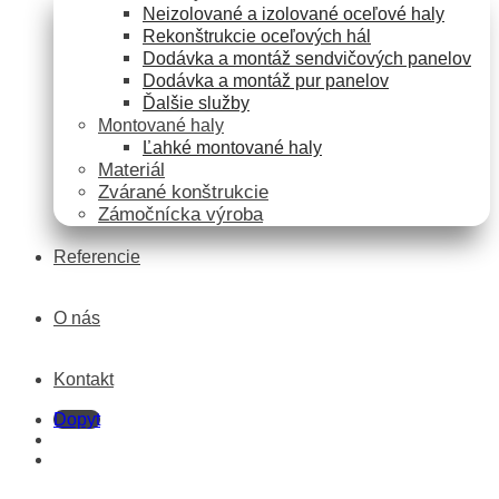
Neizolované a izolované oceľové haly
Rekonštrukcie oceľových hál
Dodávka a montáž sendvičových panelov
Dodávka a montáž pur panelov
Ďalšie služby
Montované haly
Ľahké montované haly
Materiál
Zvárané konštrukcie
Zámočnícka výroba
Referencie
O nás
Kontakt
Dopyt