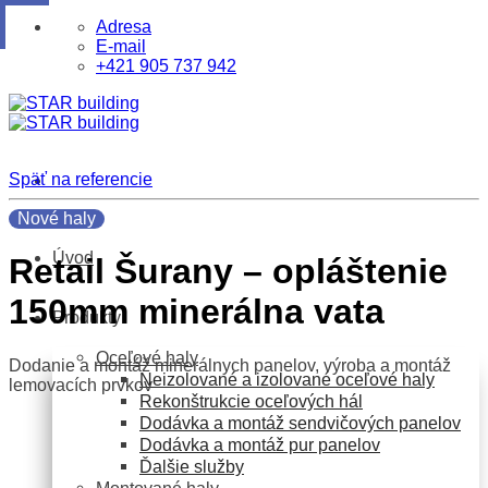
Skip
Adresa
to
E-mail
content
+421 905 737 942
Späť na referencie
Nové haly
Úvod
Retail Šurany – opláštenie
150mm minerálna vata
Produkty
Oceľové haly
Dodanie a montáž minerálnych panelov, výroba a montáž
Neizolované a izolované oceľové haly
lemovacích prvkov
Rekonštrukcie oceľových hál
Dodávka a montáž sendvičových panelov
Dodávka a montáž pur panelov
Ďalšie služby