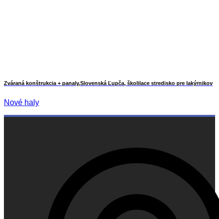
Zváraná konštrukcia + panaly,Slovenská Ľupča, školilace stredisko pre lakýrnikov
Nové haly