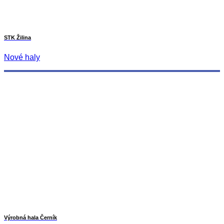
STK Žilina
Nové haly
Výrobná hala Černík