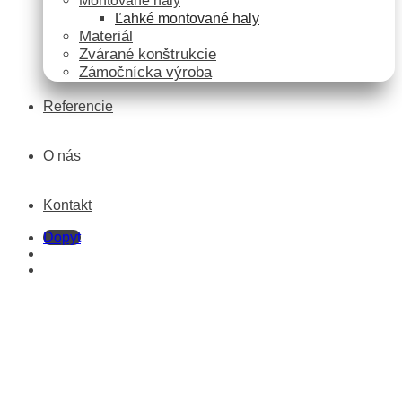
Montované haly
Ľahké montované haly
Materiál
Zvárané konštrukcie
Zámočnícka výroba
Referencie
O nás
Kontakt
Dopyt