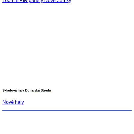
100mm PIR panely Nové Zámky
Skladová hala Dunajská Streda
Nové haly