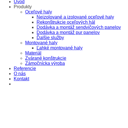
Úvod
Produkty
Oceľové haly
Neizolované a izolované oceľové haly
Rekonštrukcie oceľových hál
Dodávka a montáž sendvičových panelov
Dodávka a montáž pur panelov
Ďalšie služby
Montované haly
Ľahké montované haly
Materiál
Zvárané konštrukcie
Zámočnícka výroba
Referencie
O nás
Kontakt